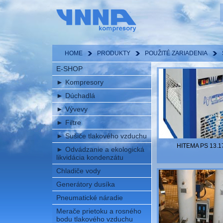
HOME
PRODUKTY
POUŽITÉ ZARIADENIA
E-SHOP
►
Kompresory
►
Dúchadlá
►
Vývevy
►
Filtre
►
Sušiče tlakového vzduchu
HITEMA PS 13.1
►
Odvádzanie a ekologická
likvidácia kondenzátu
Chladiče vody
Generátory dusíka
Pneumatické náradie
Merače prietoku a rosného
bodu tlakového vzduchu